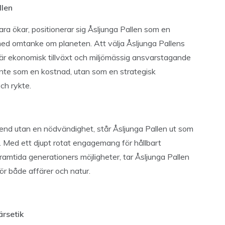
llen
bara ökar, positionerar sig Åsljunga Pallen som en
med omtanke om planeten. Att välja Åsljunga Pallens
d, där ekonomisk tillväxt och miljömässig ansvarstagande
 inte som en kostnad, utan som en strategisk
ch rykte.
trend utan en nödvändighet, står Åsljunga Pallen ut som
. Med ett djupt rotat engagemang för hållbart
ramtida generationers möjligheter, tar Åsljunga Pallen
för både affärer och natur.
ärsetik