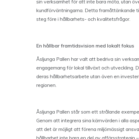
sin verksamhet för att inte bara möta, utan ö
kundförväntningarna. Detta framåttänkande till
steg före i hållbarhets- och kvalitetsfrågor.
En hållbar framtidsvision med lokalt fokus
Åsljunga Pallen har valt att bedriva sin verks
engagemang för lokal tillväxt och utveckling. 
deras hållbarhetsarbete utan även en invester
regionen.
Åsljunga Pallen står som ett strålande exempel
Genom att integrera sina kärnvärden i alla aspe
att det är möjligt att förena miljömässigt ans
hållbarhet inte bara en del av affärsstrategin –