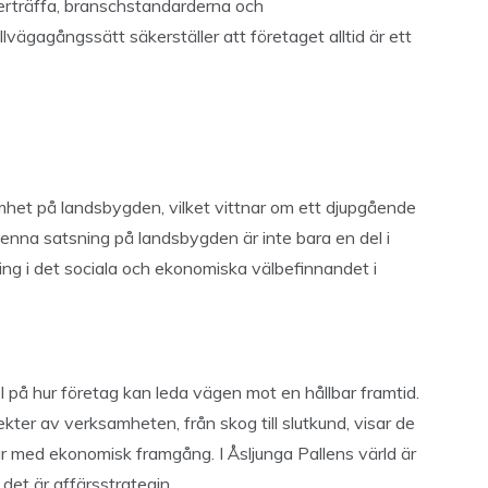
verträffa, branschstandarderna och
vägagångssätt säkerställer att företaget alltid är ett
amhet på landsbygden, vilket vittnar om ett djupgående
Denna satsning på landsbygden är inte bara en del i
ing i det sociala och ekonomiska välbefinnandet i
 på hur företag kan leda vägen mot en hållbar framtid.
kter av verksamheten, från skog till slutkund, visar de
var med ekonomisk framgång. I Åsljunga Pallens värld är
 det är affärsstrategin.