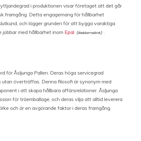
yttjandegrad i produktionen visar företaget att det går
sk framgång. Detta engagemang för hållbarhet
slutkund, och lägger grunden för att bygga varaktiga
 de jobbar med hållbarhet inom
Epal
.
d för Åsljunga Pallen. Deras höga servicegrad
s utan överträffas. Denna filosofi är synonym med
mponent i att skapa hållbara affärsrelationer. Åsljunga
ion för träemballage, och deras vilja att alltid leverera
rumärke och är en avgörande faktor i deras framgång.