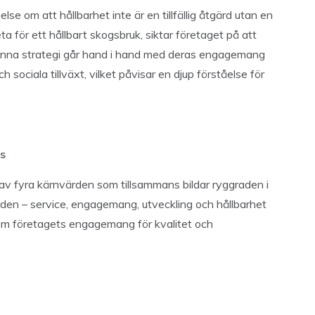
lse om att hållbarhet inte är en tillfällig åtgärd utan en
ta för ett hållbart skogsbruk, siktar företaget på att
Denna strategi går hand i hand med deras engagemang
ociala tillväxt, vilket påvisar en djup förståelse för
s
 av fyra kärnvärden som tillsammans bildar ryggraden i
rden – service, engagemang, utveckling och hållbarhet
r om företagets engagemang för kvalitet och