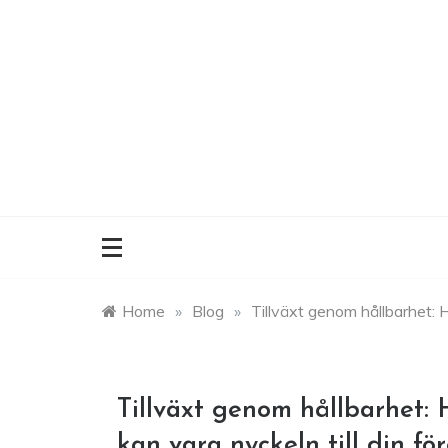
Skip
to
content
Home
»
Blog
»
Tillväxt genom hållbarhet: H
Tillväxt genom hållbarhet: 
kan vara nyckeln till din f