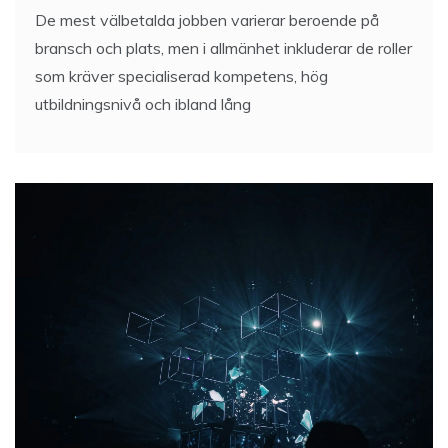
De mest välbetalda jobben varierar beroende på
bransch och plats, men i allmänhet inkluderar de roller
som kräver specialiserad kompetens, hög
utbildningsnivå och ibland lång