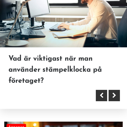
Vad är viktigast när man
Vad är viktigaste när man
Vad kostar en vanliga
använder stämpelklocka på
bygger vägar?
restaurang nota?
företaget?
Annonce