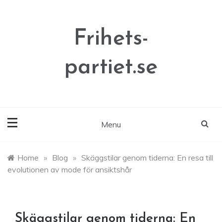
Skip
to
content
Frihets-
partiet.se
Menu
Home
»
Blog
»
Skäggstilar genom tiderna: En resa till
evolutionen av mode för ansiktshår
Skäggstilar genom tiderna: En