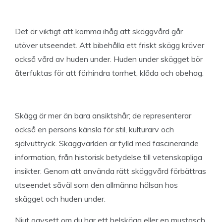
Det är viktigt att komma ihåg att skäggvård går
utöver utseendet. Att bibehålla ett friskt skägg kräver
också vård av huden under. Huden under skägget bör
återfuktas för att förhindra torrhet, klåda och obehag.
Skägg är mer än bara ansiktshår; de representerar
också en persons känsla för stil, kulturarv och
självuttryck. Skäggvärlden är fylld med fascinerande
information, från historisk betydelse till vetenskapliga
insikter. Genom att använda rätt skäggvård förbättras
utseendet såväl som den allmänna hälsan hos
skägget och huden under.
Njut oavsett om du har ett helskägg eller en mustasch