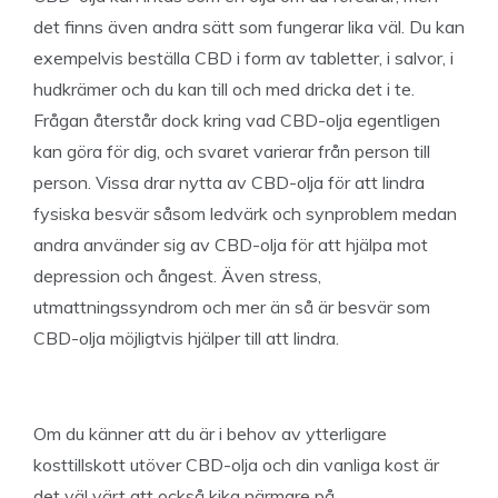
det finns även andra sätt som fungerar lika väl. Du kan
exempelvis beställa CBD i form av tabletter, i salvor, i
hudkrämer och du kan till och med dricka det i te.
Frågan återstår dock kring vad CBD-olja egentligen
kan göra för dig, och svaret varierar från person till
person. Vissa drar nytta av CBD-olja för att lindra
fysiska besvär såsom ledvärk och synproblem medan
andra använder sig av CBD-olja för att hjälpa mot
depression och ångest. Även stress,
utmattningssyndrom och mer än så är besvär som
CBD-olja möjligtvis hjälper till att lindra.
Om du känner att du är i behov av ytterligare
kosttillskott utöver CBD-olja och din vanliga kost är
det väl värt att också kika närmare på