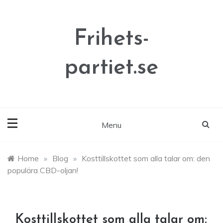
Skip
to
content
Frihets-
partiet.se
Menu
Home
»
Blog
»
Kosttillskottet som alla talar om: den
populära CBD-oljan!
Kosttillskottet som alla talar om: