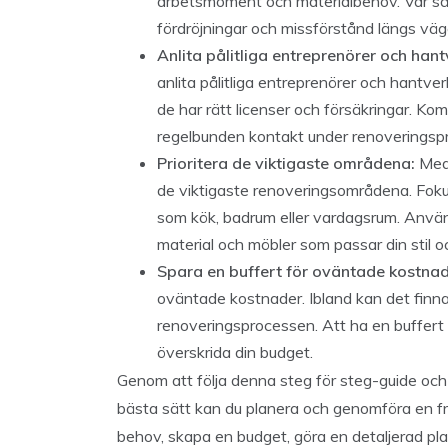
arbetsmoment och materialbehov. Var så s
fördröjningar och missförstånd längs väg
Anlita pålitliga entreprenörer och hant
anlita pålitliga entreprenörer och hantver
de har rätt licenser och försäkringar. Ko
regelbunden kontakt under renoveringsp
Prioritera de viktigaste områdena:
Med 
de viktigaste renoveringsområdena. Fo
som kök, badrum eller vardagsrum. Använ
material och möbler som passar din stil oc
Spara en buffert för oväntade kostnad
oväntade kostnader. Ibland kan det finn
renoveringsprocessen. Att ha en buffert h
överskrida din budget.
Genom att följa denna steg för steg-guide o
bästa sätt kan du planera och genomföra en fr
behov, skapa en budget, göra en detaljerad plan, 