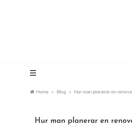
Skip
to
content
Home
»
Blog
»
Hur man planerar en renover
Hur man planerar en renove