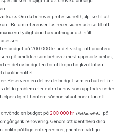
pecifik som möjligt för att undvika onödiga
en.
verkare:
Om du behöver professionell hjälp, se till att
kare. Be om referenser, läs recensioner och se till att
mmunicera tydligt dina förväntningar och håll
rocessen.
en budget på 200 000 kr är det viktigt att prioritera
kusera på områden som behöver mest uppmärksamhet,
d en del av budgeten för att köpa högkvalitativa
h funktionalitet.
er:
Reservera en del av din budget som en buffert för
as dolda problem eller extra behov som upptäcks under
jälper dig att hantera sådana situationer utan att
ch använda en budget på
200 000 kr
på
amgångsrik renovering. Genom att identifiera dina
anlita pålitliga entreprenörer, prioritera viktiga