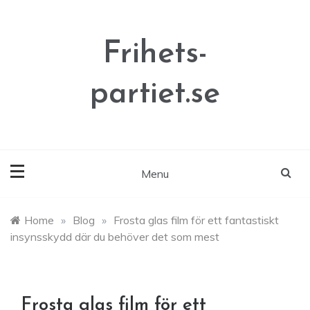
Skip
to
content
Frihets-
partiet.se
Menu
Home
»
Blog
»
Frosta glas film för ett fantastiskt
insynsskydd där du behöver det som mest
Frosta glas film för ett