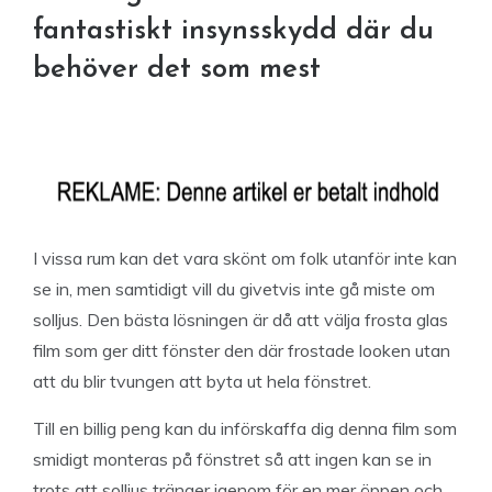
fantastiskt insynsskydd där du
behöver det som mest
I vissa rum kan det vara skönt om folk utanför inte kan
se in, men samtidigt vill du givetvis inte gå miste om
solljus. Den bästa lösningen är då att välja frosta glas
film som ger ditt fönster den där frostade looken utan
att du blir tvungen att byta ut hela fönstret.
Till en billig peng kan du införskaffa dig denna film som
smidigt monteras på fönstret så att ingen kan se in
trots att solljus tränger igenom för en mer öppen och